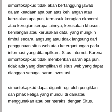
simontokapk.id tidak akan bertanggung jawab
dalam keadaan apa pun atas kehilangan atau
kerusakan apa pun, termasuk kerugian ekonomi
atau kerugian serupa lainnya, kerusakan khusus,
kehilangan atau kerusakan data, yang mungkin
timbul secara langsung atau tidak langsung dari
penggunaan situs web atau ketergantungan pada
informasi yang ditampilkan . Situs internet. Karena
simontokapk.id tidak memberikan saran apa pun,
tidak ada yang ditampilkan di situs web yang dapat
dianggap sebagai saran investasi.
simontokapk.id dapat diganti rugi oleh pengiklan
dan pihak ketiga yang muncul di dan/atau
menggunakan atau berinteraksi dengan Situs.